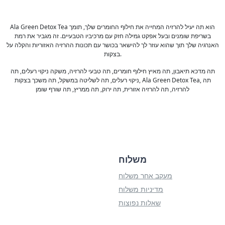
Ala Green Detox Tea הוא תה יעיל להרזיה המחייה את חילוף החומרים שלך, תומך
בשריפת שומנים ובעל אפקט גמילה חזק עם מרכיביו הטבעיים. זה מגביר את רמת
האנרגיה שלך תוך שהוא עוזר לך להישאר בכושר עם תכונות ההרזיה האזוריות והקלה על
בצקות.
תה מדכא תיאבון, תה מאיץ חילוף חומרים, תה טבעי להרזיה, משקה ניקוי רעלים, תה
ניקוי רעלים, תה לשליטה במשקל, תה משכך בצקות, Ala Green Detox Tea, תה
להרזיה, תה להרזיה אזורית, תה ירוק, תה ממריץ, תה שורף שומן
משלוח
מעקב אחר משלוח
מדיניות משלוח
שאלות נפוצות