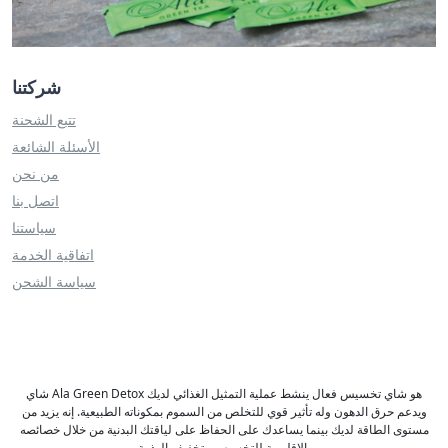
شركتنا
تتبع الشحنة
الأسئلة الشائعة
من نحن
اتصل بنا
سياستنا
اتفاقية الخدمة
سياسة الشحن
شاي Ala Green Detox هو شاي تخسيس فعال ينشط عملية التمثيل الغذائي لديك
ويدعم حرق الدهون وله تأثير قوي للتخلص من السموم بمكوناته الطبيعية. إنه يزيد من
مستوى الطاقة لديك بينما يساعدك على الحفاظ على لياقتك البدنية من خلال خصائصه
الإقليمية للتخسيس وتخفيف الوذمة.