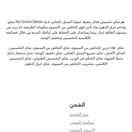
شاي Ala Green Detox هو شاي تخسيس فعال ينشط عملية التمثيل الغذائي لديك
ويدعم حرق الدهون وله تأثير قوي للتخلص من السموم بمكوناته الطبيعية. إنه يزيد من
مستوى الطاقة لديك بينما يساعدك على الحفاظ على لياقتك البدنية من خلال خصائصه
الإقليمية للتخسيس وتخفيف الوذمة.
شاي علاء جرين للتخلص من السموم، شاي التخلص من السموم، شاي التخسيس،
الشاي الأخضر، شاي تسريع التمثيل الغذائي، شاي تخفيف الوذمة، شاي منشط، شاي
مثبط الشهية، شاي التحكم في الوزن، شاي التخسيس الطبيعي، شاي التخسيس
الإقليمي، مشروب التخلص من السموم، شاي حرق الدهون
الشحن
تتبع الشحنة
سياسة الشحن
الأسئلة الشائعة