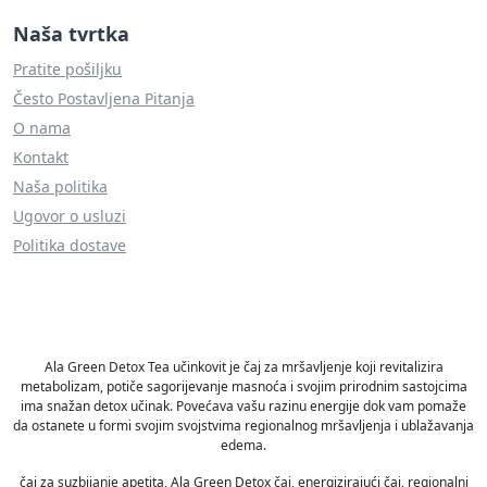
Naša tvrtka
Pratite pošiljku
Često Postavljena Pitanja
O nama
Kontakt
Naša politika
Ugovor o usluzi
Politika dostave
Ala Green Detox Tea učinkovit je čaj za mršavljenje koji revitalizira
metabolizam, potiče sagorijevanje masnoća i svojim prirodnim sastojcima
ima snažan detox učinak. Povećava vašu razinu energije dok vam pomaže
da ostanete u formi svojim svojstvima regionalnog mršavljenja i ublažavanja
edema.
čaj za suzbijanje apetita, Ala Green Detox čaj, energizirajući čaj, regionalni