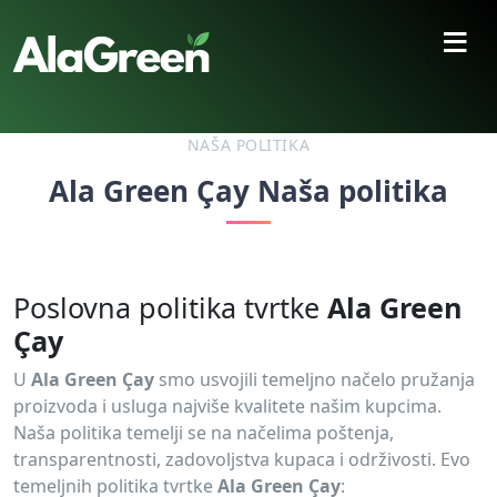
≡
NAŠA POLITIKA
Ala Green Çay Naša politika
Poslovna politika tvrtke
Ala Green
Çay
U
Ala Green Çay
smo usvojili temeljno načelo pružanja
proizvoda i usluga najviše kvalitete našim kupcima.
Naša politika temelji se na načelima poštenja,
transparentnosti, zadovoljstva kupaca i održivosti. Evo
temeljnih politika tvrtke
Ala Green Çay
: