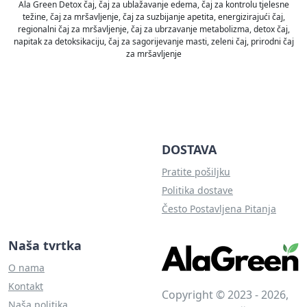
Ala Green Detox čaj, čaj za ublažavanje edema, čaj za kontrolu tjelesne
težine, čaj za mršavljenje, čaj za suzbijanje apetita, energizirajući čaj,
regionalni čaj za mršavljenje, čaj za ubrzavanje metabolizma, detox čaj,
napitak za detoksikaciju, čaj za sagorijevanje masti, zeleni čaj, prirodni čaj
za mršavljenje
DOSTAVA
Pratite pošiljku
Politika dostave
Često Postavljena Pitanja
Naša tvrtka
O nama
Kontakt
Copyright © 2023 - 2026,
Naša politika